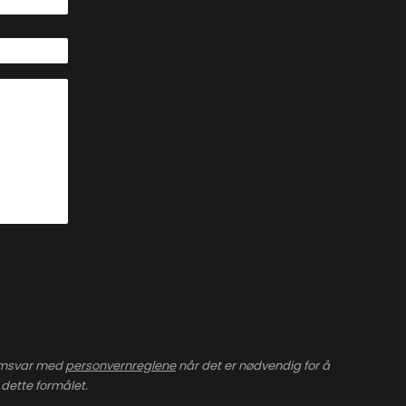
samsvar med
personvernregle
ne
når det er nødvendig for å
dette formålet.