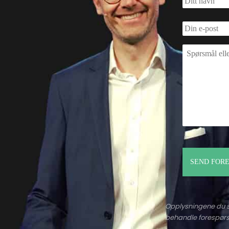
Op
plysningene du s
behandle forespørse