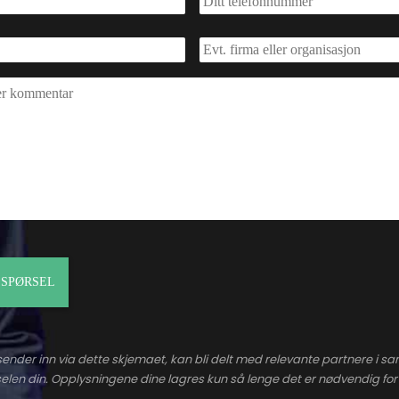
ender inn via dette skjemaet, kan bli delt med relevante partnere i 
len din. Opplysningene dine lagres kun så lenge det er nødvendig for 