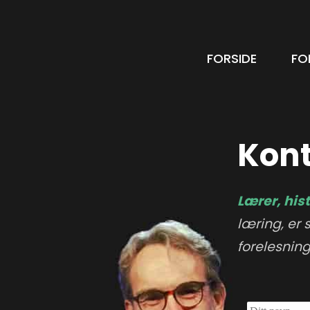
FORSIDE
FO
Kont
Lærer,
his
læring, er 
forelesnin