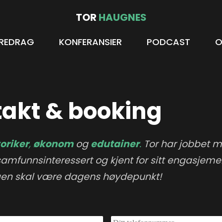
TOR
HAUGNES
REDRAG
KONFERANSIER
PODCAST
akt & booking
toriker
,
økonom
og
edutainer
.
Tor har jobbet 
samfunnsinteressert og kjent for sitt engasjeme
gen skal være dagens høydepunkt!